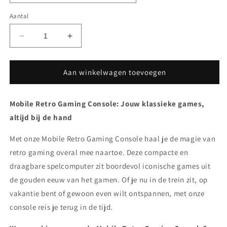
Aantal
Aantal
Aantal
verlagen
verhogen
voor
voor
Mobile
Mobile
Aan winkelwagen toevoegen
Retro
Retro
Gaming
Gaming
Mobile Retro Gaming Console: Jouw klassieke games,
Console
Console
altijd bij de hand
Met onze Mobile Retro Gaming Console haal je de magie van
retro gaming overal mee naartoe.
Deze compacte en
draagbare spelcomputer zit boordevol iconische games uit
de gouden eeuw van het gamen.
Of je nu in de trein zit,
op
vakantie bent of gewoon even wilt ontspannen,
met onze
console reis je terug in de tijd.