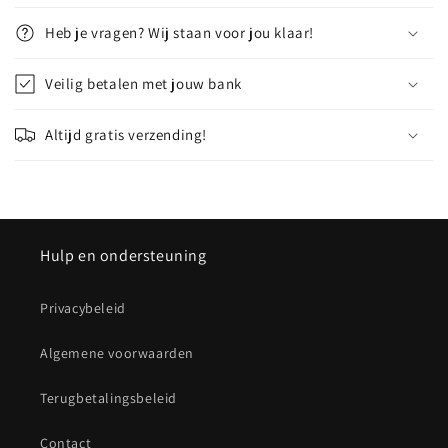
n
Heb je vragen? Wij staan voor jou klaar!
k
l
Veilig betalen met jouw bank
a
p
Altijd gratis verzending!
b
a
r
e
c
Hulp en ondersteuning
o
n
Privacybeleid
t
Algemene voorwaarden
e
n
Terugbetalingsbeleid
t
Contact