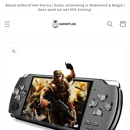
Meteen
Betaal achteraf met Klarna | Gratis verzending in Nederland & België |
naar de
Deze week tot wel 50% korting!
content
Winkelwa
Ga direct naar
productinformatie