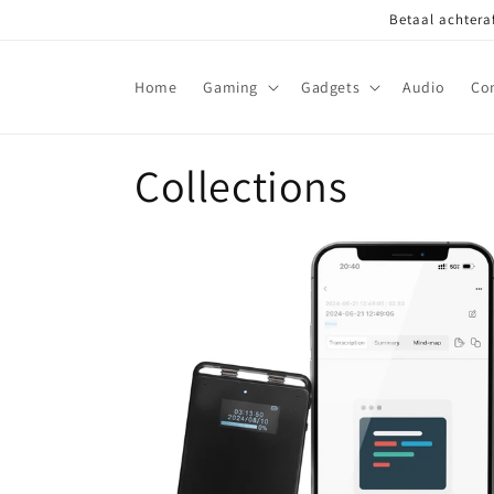
Meteen
Betaal achteraf
naar de
content
Home
Gaming
Gadgets
Audio
Co
Collections