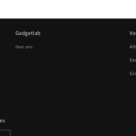
Gadgetlab
Vo
Al
Over ons
Ee
Gr
ies