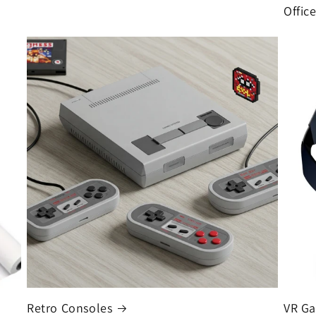
Offic
Retro Consoles
VR Ga